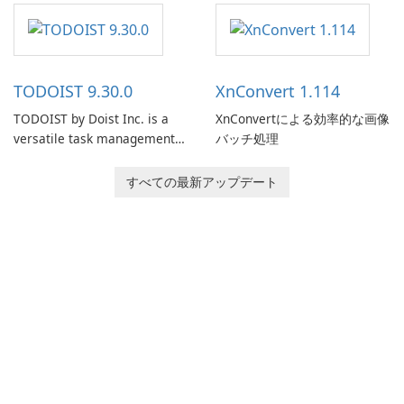
software designed to help
users capture, organize, and
access information across
multiple devices.
TODOIST 9.30.0
XnConvert 1.114
TODOIST by Doist Inc. is a
XnConvertによる効率的な画像
versatile task management
バッチ処理
tool designed to help
individuals and teams
すべての最新アップデート
organize their work and
increase productivity.