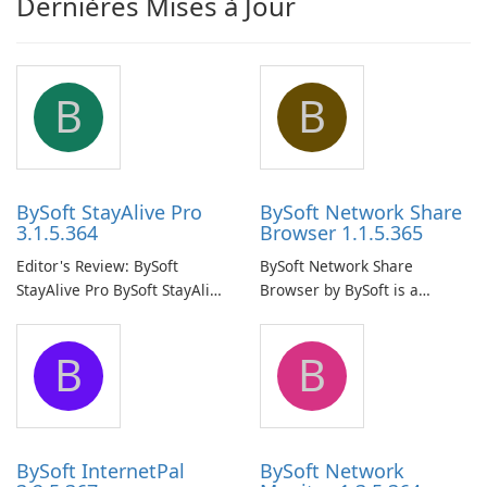
Dernières Mises à Jour
B
B
BySoft StayAlive Pro
BySoft Network Share
3.1.5.364
Browser 1.1.5.365
Editor's Review: BySoft
BySoft Network Share
StayAlive Pro BySoft StayAlive
Browser by BySoft is a
Pro is a reliable software
comprehensive software
application designed to
application that allows users
B
B
ensure the continuous and
to easily browse and manage
uninterrupted operation of
shared folders on their
your computer system.
network.
BySoft InternetPal
BySoft Network