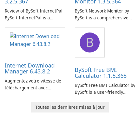
3.2.5.367
Monitor 1.3.5.364
Review of BySoft InternetPal
BySoft Network Monitor by
BySoft InternetPal is a
BySoft is a comprehensive
comprehensive software
network monitoring software
application designed to
designed to help businesses
B
monitor your internet
effectively manage their
connection and provide real-
network infrastructure.
time insights into its
performance.
Internet Download
BySoft Free BMI
Manager 6.43.8.2
Calculator 1.1.5.365
Augmentez votre vitesse de
BySoft Free BMI Calculator by
téléchargement avec
BySoft is a user-friendly
Internet Download Manager !
software application
designed to help you
Toutes les dernières mises à jour
calculate your Body Mass
Index quickly and accurately.