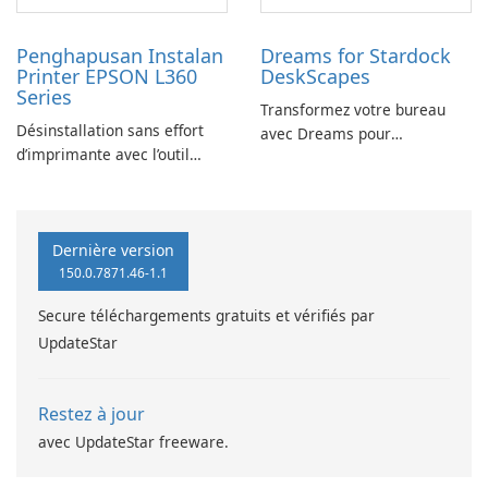
Penghapusan Instalan
Dreams for Stardock
Printer EPSON L360
DeskScapes
Series
Transformez votre bureau
Désinstallation sans effort
avec Dreams pour
d’imprimante avec l’outil
DeskScapes
EPSON L360 Series
Dernière version
150.0.7871.46-1.1
Secure téléchargements gratuits et vérifiés par
UpdateStar
Restez à jour
avec UpdateStar freeware.