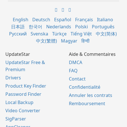
English
Deutsch
Español
Français
Italiano
日本語
한국어
Nederlands
Polski
Português
Русский
Svenska
Türkçe
Tiếng Việt
中文(简体)
中文(繁體)
Magyar
हिन्दी
UpdateStar
Aide & Commentaires
UpdateStar Free &
DMCA
Premium
FAQ
Drivers
Contact
Product Key Finder
Confidentialité
Password Finder
Annuler les contrats
Local Backup
Remboursement
Video Converter
SigParser